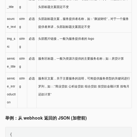
_title
g
头部标题文案固定不变
sourc
strin
必选
头部副标题文案，服务提供者名称，如：”康波财经”，对于一个服务
e_text
g
提供者来讲，头部副标题文案固定不变
img_s
strin
必选
头部图片链接，一般为服务提供者的 logo
rc
g
servic
strin
必选
服务区标题，一般为资源方提供的主要服务名称；如：房贷计算
e_title
g
servic
strin
必选
服务区文案，关于主要服务的说明，可将提供服务类型的关键词进行
e_intr
g
罗列，如：:”商业贷款 公积金贷款 组合贷款 按贷款金额计算 按每月
oducti
还款计算”
on
举例：从 webhook 返回的 JSON (加密前)
{