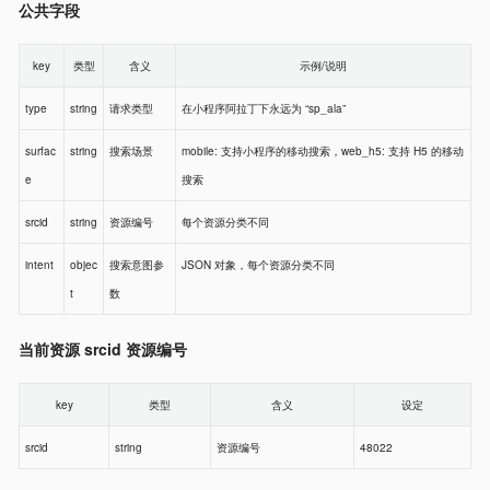
公共字段
key
类型
含义
示例/说明
type
string
请求类型
在小程序阿拉丁下永远为 “sp_ala”
surfac
string
搜索场景
mobile: 支持小程序的移动搜索，web_h5: 支持 H5 的移动
e
搜索
srcid
string
资源编号
每个资源分类不同
intent
objec
搜索意图参
JSON 对象，每个资源分类不同
t
数
当前资源 srcid 资源编号
key
类型
含义
设定
srcid
string
资源编号
48022