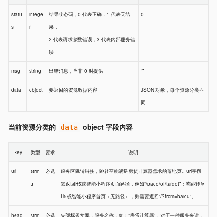
statu
intege
结果状态码，0 代表正确，1 代表无结
0
s
r
果，
2 代表请求参数错误，3 代表内部服务错
误
msg
string
出错消息，当非 0 时提供
“”
data
object
要返回的资源数据内容
JSON 对象，每个资源分类不
同
当前资源分类的
object 字段内容
data
key
类型
要求
说明
url
strin
必选
服务区跳转链接，跳转至能满足房贷计算器需求的落地页。url字段
g
需返回H5或智能小程序页面路径，例如“/page/of/target”；若跳转至
H5或智能小程序首页（无路径），则需要返回“/?from=baidu”。
head
strin
必选
头部标题文案，服务名称，如：”房贷计算器”，对于一种服务来讲，