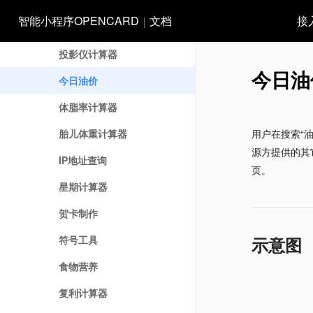
提前还款计算器
智能小程序OPENCARD
文档
接
排卵期计算器
投影仪计算器
今日油
今日油价
体脂率计算器
胎儿体重计算器
用户在搜索“
源方提供的其
IP地址查询
页。
星期计算器
贺卡制作
符号工具
示意图
食物营养
复利计算器