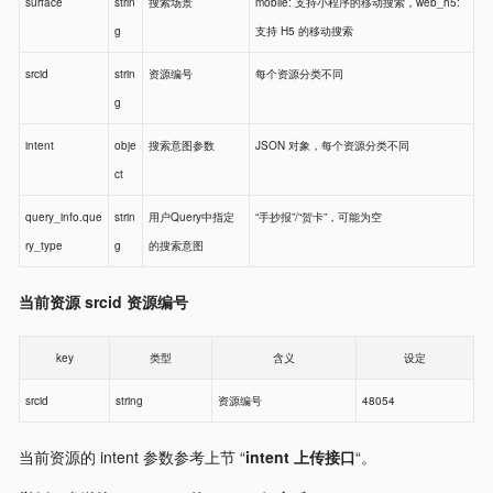
surface
strin
搜索场景
mobile: 支持小程序的移动搜索，web_h5:
g
支持 H5 的移动搜索
srcid
strin
资源编号
每个资源分类不同
g
intent
obje
搜索意图参数
JSON 对象，每个资源分类不同
ct
query_info.que
strin
用户Query中指定
“手抄报”/“贺卡”，可能为空
ry_type
g
的搜索意图
当前资源 srcid 资源编号
key
类型
含义
设定
srcid
string
资源编号
48054
当前资源的 intent 参数参考上节 “
intent 上传接口
“。