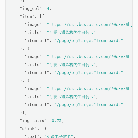
    }],
"img_col"
: 
4
,
"item"
: [{
"image"
: 
"https://ss1.bdstatic.com/70cFvXSh_Q1
"title"
: 
"可爱卡通风格的生日贺卡"
,
"item_url"
: 
"/page/of/target?from=baidu"
    }, {
"image"
: 
"https://ss1.bdstatic.com/70cFvXSh_Q1
"title"
: 
"可爱卡通风格的生日贺卡"
,
"item_url"
: 
"/page/of/target?from=baidu"
    }, {
"image"
: 
"https://ss1.bdstatic.com/70cFvXSh_Q1
"title"
: 
"可爱卡通风格的生日贺卡"
,
"item_url"
: 
"/page/of/target?from=baidu"
    }],
"img_ratio"
: 
0.75
,
"slink"
: [{
"text"
: 
"更多电子贺卡"
,