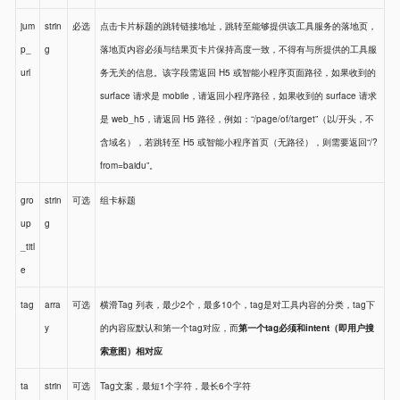
jum
strin
必选
点击卡片标题的跳转链接地址，跳转至能够提供该工具服务的落地页，
p_
g
落地页内容必须与结果页卡片保持高度一致，不得有与所提供的工具服
url
务无关的信息。该字段需返回 H5 或智能小程序页面路径，如果收到的
surface 请求是 mobile，请返回小程序路径，如果收到的 surface 请求
是 web_h5，请返回 H5 路径，例如：“/page/of/target”（以/开头，不
含域名），若跳转至 H5 或智能小程序首页（无路径），则需要返回“/?
from=baidu”。
gro
strin
可选
组卡标题
up
g
_titl
e
tag
arra
可选
横滑Tag 列表，最少2个，最多10个，tag是对工具内容的分类，tag下
y
的内容应默认和第一个tag对应，而
第一个tag必须和intent（即用户搜
索意图）相对应
ta
strin
可选
Tag文案，最短1个字符，最长6个字符