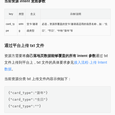
当前资源 intent 意图参数
key
类型
含义
示例/说明
card_ty
strin
贺卡/邀请
必选，资源所覆盖的贺卡/邀请函适用的场景名称，如：“生
pe
g
函类型
日”、“节日”、“中秋”“新年”等
通过平台上传 txt 文件
资源方需要将
自己落地页数据能够覆盖的所有 intent 参数
通过 txt
文件上传到平台上，txt 文件的具体要求参见
接入流程-上传 Intent
数据
。
当前资源分类 txt 上传文件内容示例如下：
{"card_type":"新年"}
{"card_type":"生日"}
{"card_type":""}