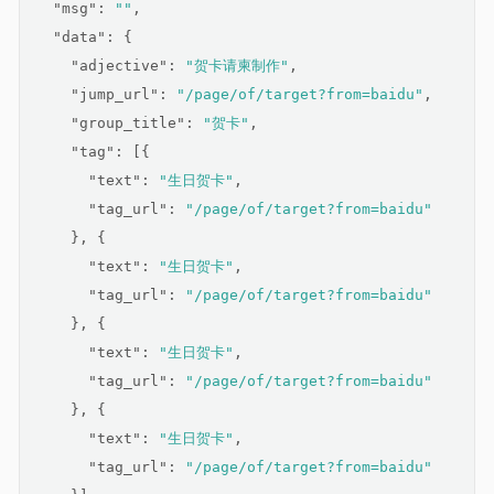
"msg"
: 
""
,
"data"
: {
"adjective"
: 
"贺卡请柬制作"
,
"jump_url"
: 
"/page/of/target?from=baidu"
,
"group_title"
: 
"贺卡"
,
"tag"
: [{
"text"
: 
"生日贺卡"
,
"tag_url"
: 
"/page/of/target?from=baidu"
    }, {
"text"
: 
"生日贺卡"
,
"tag_url"
: 
"/page/of/target?from=baidu"
    }, {
"text"
: 
"生日贺卡"
,
"tag_url"
: 
"/page/of/target?from=baidu"
    }, {
"text"
: 
"生日贺卡"
,
"tag_url"
: 
"/page/of/target?from=baidu"