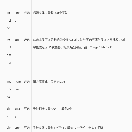
ge
ite
strin
必选
标题文案，最长200个字符
m.ti
g
tle
ite
strin
必选
点击上图下文结构的跳转链接地址，跳转页内容应与图文内容呼应。url
m.it
g
字段需返回H5或智能小程序页面路径。如：“/page/of/target“
em
_ur
l
img
num
必选
图片宽高比，固定为0.75
_ra
ber
tio
slin
arra
可选
子链列表，最少2个，最多3个
k
y
slin
strin
可选
子链文案，最短1个字符，最长10个字符，例如：子链