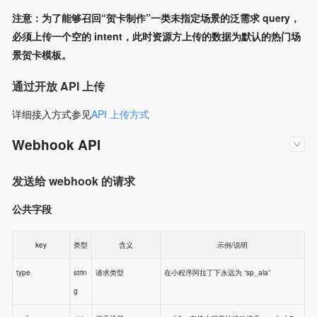
注意：为了能够召回“贺卡制作”一类未指定场景的泛需求 query，
必须上传一个空的 intent，此时资源方上传的数据为默认的热门场
景贺卡模板。
通过开放 API 上传
详细接入方式参见
API 上传方式
Webhook API
发送给 webhook 的请求
公共字段
key
类型
含义
示例/说明
type
strin
请求类型
在小程序阿拉丁下永远为 “sp_ala”
g