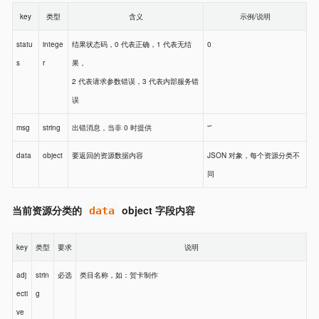
key
类型
含义
示例/说明
statu
intege
结果状态码，0 代表正确，1 代表无结
0
s
r
果，
2 代表请求参数错误，3 代表内部服务错
误
msg
string
出错消息，当非 0 时提供
“”
data
object
要返回的资源数据内容
JSON 对象，每个资源分类不
同
当前资源分类的
object 字段内容
data
key
类型
要求
说明
adj
strin
必选
类目名称，如：贺卡制作
ecti
g
ve