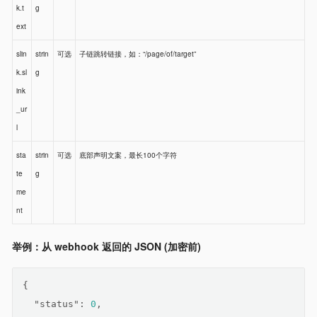
k.t
g
ext
slin
strin
可选
子链跳转链接，如：“/page/of/target”
k.sl
g
ink
_ur
l
sta
strin
可选
底部声明文案，最长100个字符
te
g
me
nt
举例：从 webhook 返回的 JSON (加密前)
{
"status"
: 
0
,