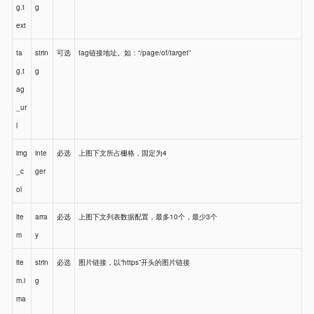
g.t
g
ext
ta
strin
可选
tag链接地址。如：“/page/of/target”
g.t
g
ag
_ur
l
img
inte
必选
上图下文所占栅格，固定为4
_c
ger
ol
ite
arra
必选
上图下文列表数据配置，最多10个，最少3个
m
y
ite
strin
必选
图片链接，以“https”开头的图片链接
m.i
g
ma