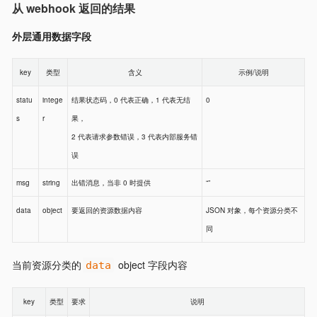
从 webhook 返回的结果
外层通用数据字段
key
类型
含义
示例/说明
statu
intege
结果状态码，0 代表正确，1 代表无结
0
s
r
果，
2 代表请求参数错误，3 代表内部服务错
误
msg
string
出错消息，当非 0 时提供
“”
data
object
要返回的资源数据内容
JSON 对象，每个资源分类不
同
当前资源分类的
object 字段内容
data
key
类型
要求
说明