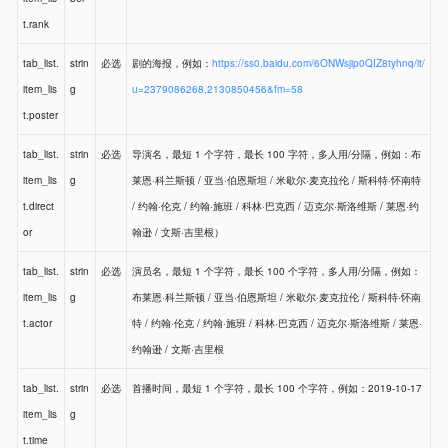
t.rank
tab_list.
strin
必选
剧的海报，例如：
https://ss0.baidu.com/6ONWsjip0QIZ8tyhnq/it/
item_lis
g
u=2379086268,2130850456&fm=58
t.poster
tab_list.
strin
必选
导演名，最短 1 个字符，最长 100 字符，多人用/分隔，例如：布
item_lis
g
莱恩·科兰斯顿 / 亚当·伯恩斯坦 / 米歇尔·麦克拉伦 / 斯科特·怀南特
t.direct
/ 约翰·伦克 / 约翰·施班 / 科林·巴克西 / 迈克尔·斯洛维斯 / 莱恩·约
or
翰逊 / 文斯·吉里根）
tab_list.
strin
必选
演员名，最短 1 个字符，最长 100 个字符，多人用/分隔，例如：
item_lis
g
布莱恩·科兰斯顿 / 亚当·伯恩斯坦 / 米歇尔·麦克拉伦 / 斯科特·怀南
t.actor
特 / 约翰·伦克 / 约翰·施班 / 科林·巴克西 / 迈克尔·斯洛维斯 / 莱恩·
约翰逊 / 文斯·吉里根
tab_list.
strin
必选
首播时间，最短 1 个字符，最长 100 个字符，例如：2019-10-17
item_lis
g
t.time