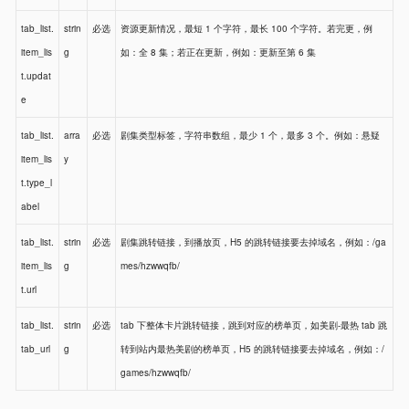
tab_list.
strin
必选
资源更新情况，最短 1 个字符，最长 100 个字符。若完更，例
item_lis
g
如：全 8 集；若正在更新，例如：更新至第 6 集
t.updat
e
tab_list.
arra
必选
剧集类型标签，字符串数组，最少 1 个，最多 3 个。例如：悬疑
item_lis
y
t.type_l
abel
tab_list.
strin
必选
剧集跳转链接，到播放页，H5 的跳转链接要去掉域名，例如：/ga
item_lis
g
mes/hzwwqfb/
t.url
tab_list.
strin
必选
tab 下整体卡片跳转链接，跳到对应的榜单页，如美剧-最热 tab 跳
tab_url
g
转到站内最热美剧的榜单页，H5 的跳转链接要去掉域名，例如：/
games/hzwwqfb/