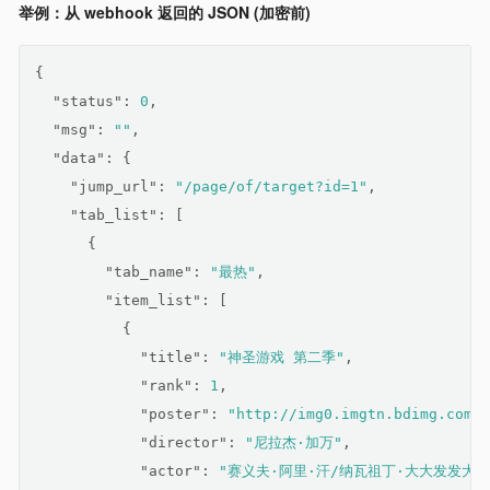
举例：从 webhook 返回的 JSON (加密前)
{
"status"
: 
0
,
"msg"
: 
""
,
"data"
: {
"jump_url"
: 
"/page/of/target?id=1"
,
"tab_list"
: [
      {
"tab_name"
: 
"最热"
,
"item_list"
: [
          {
"title"
: 
"神圣游戏 第二季"
,
"rank"
: 
1
,
"poster"
: 
"http://img0.imgtn.bdimg.com/i
"director"
: 
"尼拉杰·加万"
,
"actor"
: 
"赛义夫·阿里·汗/纳瓦祖丁·大大发发大d