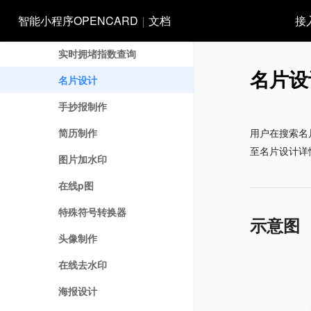
历史上的今天
智能小程序OPENCARD
文档
接
当年热点大事
实时拥堵指数查询
名片设
名片设计
手抄报制作
简历制作
用户在搜索名
至名片设计详
图片加水印
在线p图
特殊符号转换器
示意图
头像制作
在线去水印
海报设计