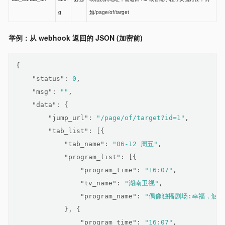
g
如/page/of/target
举例：从 webhook 返回的 JSON (加密前)
{
"status"
: 
0
,
"msg"
: 
""
,
"data"
: {
"jump_url"
: 
"/page/of/target?id=1"
,
"tab_list"
: [{
"tab_name"
: 
"06-12 周五"
,
"program_list"
: [{
"program_time"
: 
"16:07"
,
"tv_name"
: 
"湖南卫视"
,
"program_name"
: 
"偶像独播剧场:幸福，触手可
            }, {
"program_time"
: 
"16:07"
,