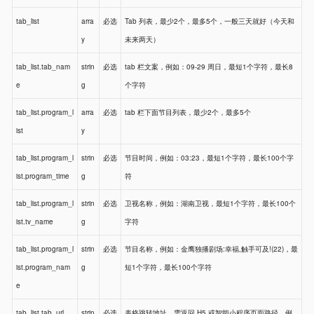
tab_list
arra
必选
Tab 列表，最少2个，最多5个，一般三天就好（今天和
y
未来两天）
tab_list.tab_nam
strin
必选
tab 栏文案，例如：09-29 周日，最短1个字符，最长8
e
g
个字符
tab_list.program_l
arra
必选
tab 栏下面节目列表，最少2个，最多5个
ist
y
tab_list.program_l
strin
必选
节目时间，例如：03:23，最短1个字符，最长100个字
ist.program_time
g
符
tab_list.program_l
strin
必选
卫视名称，例如：湖南卫视，最短1个字符，最长100个
ist.tv_name
g
字符
tab_list.program_l
strin
必选
节目名称，例如：金鹰独播剧场:幸福,触手可及!(22)，最
ist.program_nam
g
短1个字符，最长100个字符
e
tab_list.tab_url
strin
必选
表格跳转地址，需返回 H5 或智能小程序页面路径，例