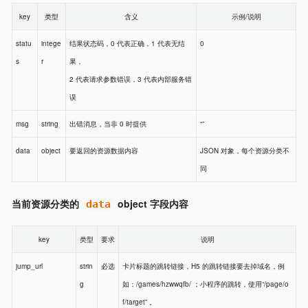
key
类型
含义
示例/说明
statu
intege
结果状态码，0 代表正确，1 代表无结
0
s
r
果，
2 代表请求参数错误，3 代表内部服务错
误
msg
string
出错消息，当非 0 时提供
“”
data
object
要返回的资源数据内容
JSON 对象，每个资源分类不
同
当前资源分类的
object 字段内容
data
key
类型
要求
说明
jump_url
strin
必选
卡片标题的跳转链接，H5 的跳转链接要去掉域名，例
g
如：/games/hzwwqfb/ ；小程序的跳转，使用“/page/o
f/target” 。