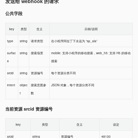
发送给 webhook 的请求
公共字段
key
类型
含义
示例/说明
type
string
请求类型
在小程序阿拉丁下永远为 “sp_ala”
surfac
string
搜索场景
mobile: 支持小程序的移动搜索，web_h5: 支持 H5 的移动
e
搜索
srcid
string
资源编号
每个资源分类不同
intent
objec
搜索意图参
JSON 对象，每个资源分类不同
t
数
当前资源 srcid 资源编号
key
类型
含义
设定
srcid
string
资源编号
48130