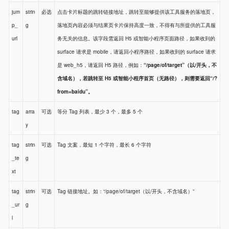
jum
strin
必选
点击卡片标题的跳转链接地址，跳转至能够提供该工具服务的落地页，
p_
g
落地页内容必须与结果页卡片保持高度一致，不得有与所提供的工具服
url
务无关的信息。该字段需返回 H5 或智能小程序页面路径，如果收到的
surface 请求是 mobile，请返回小程序路径，如果收到的 surface 请求
是 web_h5，请返回 H5 路径，例如：
“/page/of/target”（以/开头，不
含域名），若跳转至 H5 或智能小程序首页（无路径），则需要返回“/?
from=baidu”。
tag
arra
可选
等分 Tag 列表，最少 3 个，最多 5 个
y
tag
strin
可选
Tag 文案，最短 1 个字符，最长 6 个字符
_te
g
xt
tag
strin
可选
Tag 链接地址。如：“/page/of/target（以/开头，不含域名）”
_ur
g
l