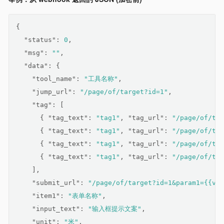
{
"status"
: 
0
,
"msg"
: 
""
,
"data"
: {
"tool_name"
: 
"工具名称"
,
"jump_url"
: 
"/page/of/target?id=1"
,
"tag"
: [
      { 
"tag_text"
: 
"tag1"
, 
"tag_url"
: 
"/page/of/tar
      { 
"tag_text"
: 
"tag1"
, 
"tag_url"
: 
"/page/of/tar
      { 
"tag_text"
: 
"tag1"
, 
"tag_url"
: 
"/page/of/tar
      { 
"tag_text"
: 
"tag1"
, 
"tag_url"
: 
"/page/of/tar
    ],
"submit_url"
: 
"/page/of/target?id=1&param1={{val
"item1"
: 
"表单名称"
,
"input_text"
: 
"输入框提示文案"
,
"unit"
: 
"米"
,