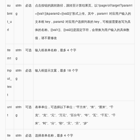
su
strin
必选
点击按钮的跳转路径，跳转至计算结果页。以“/page/of/target?param1
bmi
g
={{val1}}&param2={{val2}}”形式上传。其中，param1 对应用户输入的
t_u
文本框 key，param2 对应用户选择列表的 key，可根据需要改写为具
rl
体的名称。{{val1}}、{{val2}}是固定字符，会替换为用户输入的具体数
值，请不要修改
ite
strin
可选
输入框表单名称，最多 4 个字
m1
g
inp
strin
必选
输入框提示文案，最多 18 个字
ut_
g
tex
t
uni
strin
可选
表单单位，可选择以下单位：“平方米”、“米”、“厘米”、“千
t
g
克”、“克”、“元”、“万元”、“百分号”、“年”、“瓦”、“千瓦”、“千
米”、“时”、“分”、“秒”、“天”、“月”、“岁”
ite
strin
必选
选择表单名称，最多 4 个字