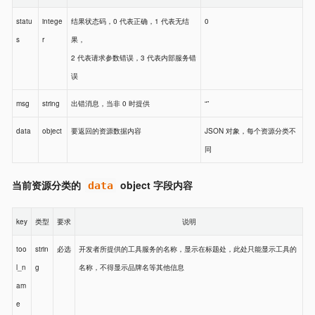
statu
intege
结果状态码，0 代表正确，1 代表无结
0
s
r
果，
2 代表请求参数错误，3 代表内部服务错
误
msg
string
出错消息，当非 0 时提供
“”
data
object
要返回的资源数据内容
JSON 对象，每个资源分类不
同
当前资源分类的
object 字段内容
data
key
类型
要求
说明
too
strin
必选
开发者所提供的工具服务的名称，显示在标题处，此处只能显示工具的
l_n
g
名称，不得显示品牌名等其他信息
am
e