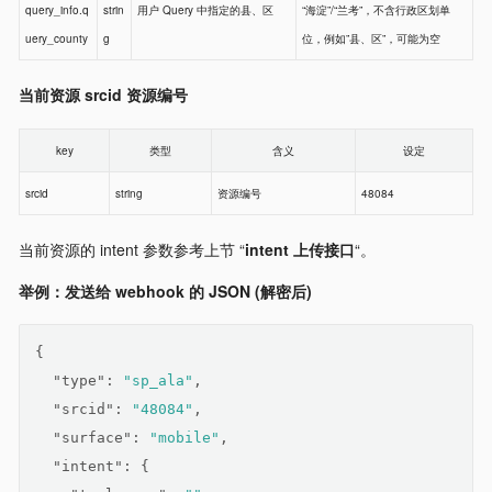
query_info.q
strin
用户 Query 中指定的县、区
“海淀”/“兰考”，不含行政区划单
uery_county
g
位，例如”县、区”，可能为空
当前资源 srcid 资源编号
key
类型
含义
设定
srcid
string
资源编号
48084
当前资源的 intent 参数参考上节 “
intent 上传接口
“。
举例：发送给 webhook 的 JSON (解密后)
{
"type"
: 
"sp_ala"
,
"srcid"
: 
"48084"
,
"surface"
: 
"mobile"
,
"intent"
: {