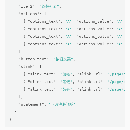
"item2"
: 
"选择列表"
,
"options"
: [
      { 
"options_text"
: 
"A"
, 
"options_value"
: 
"A"
 },
      { 
"options_text"
: 
"A"
, 
"options_value"
: 
"A"
 },
      { 
"options_text"
: 
"A"
, 
"options_value"
: 
"A"
 },
      { 
"options_text"
: 
"A"
, 
"options_value"
: 
"A"
 }
    ],
"button_text"
: 
"按钮文案"
,
"slink"
: [
      { 
"slink_text"
: 
"短链"
, 
"slink_url"
: 
"/page/of
      { 
"slink_text"
: 
"短链"
, 
"slink_url"
: 
"/page/of
      { 
"slink_text"
: 
"短链"
, 
"slink_url"
: 
"/page/of
    ],
"statement"
: 
"卡片注释说明"
  }
}