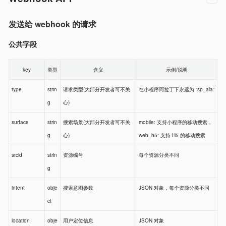
发送给 webhook 的请求
公共字段
key
类型
含义
示例/说明
type
strin
请求类型(大部分开发者可不关
在小程序阿拉丁下永远为 “sp_ala”
g
心)
surface
strin
搜索场景(大部分开发者可不关
mobile: 支持小程序的移动搜索，
g
心)
web_h5: 支持 H5 的移动搜索
srcid
strin
资源编号
每个资源分类不同
g
intent
obje
搜索意图参数
JSON 对象，每个资源分类不同
ct
location
obje
用户定位信息
JSON 对象