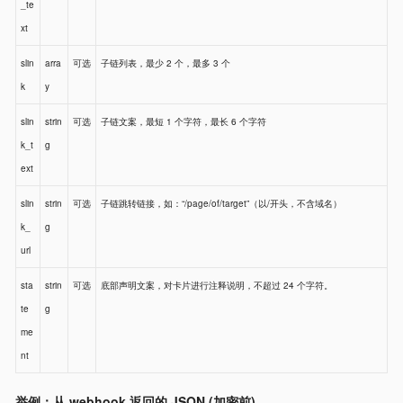
_te
xt
slin
arra
可选
子链列表，最少 2 个，最多 3 个
k
y
slin
strin
可选
子链文案，最短 1 个字符，最长 6 个字符
k_t
g
ext
slin
strin
可选
子链跳转链接，如：“/page/of/target”（以/开头，不含域名）
k_
g
url
sta
strin
可选
底部声明文案，对卡片进行注释说明，不超过 24 个字符。
te
g
me
nt
举例：从 webhook 返回的 JSON (加密前)