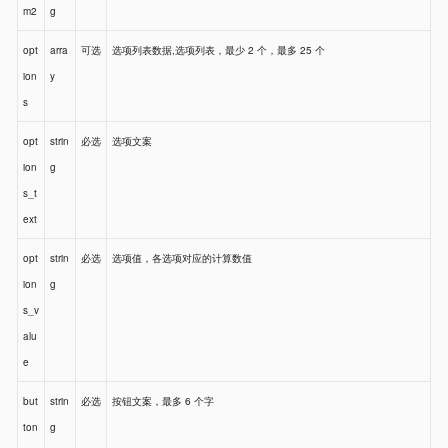
m2
g
opt
arra
可选
选项列表数据,选项列表，最少 2 个，最多 25 个
ion
y
s
opt
strin
必选
选项文案
ion
g
s_t
ext
opt
strin
必选
选项值，各选项对应的计算数值
ion
g
s_v
alu
e
but
strin
必选
按钮文案，最多 6 个字
ton
g