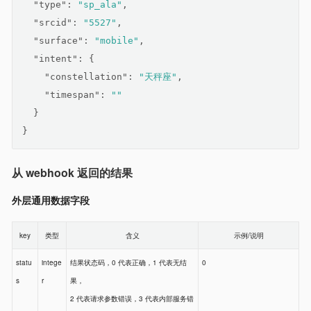
"type"
: 
"sp_ala"
,
"srcid"
: 
"5527"
,
"surface"
: 
"mobile"
,
"intent"
: {
"constellation"
: 
"天秤座"
,
"timespan"
: 
""
  }
}
从 webhook 返回的结果
外层通用数据字段
key
类型
含义
示例/说明
statu
intege
结果状态码，0 代表正确，1 代表无结
0
s
r
果，
2 代表请求参数错误，3 代表内部服务错