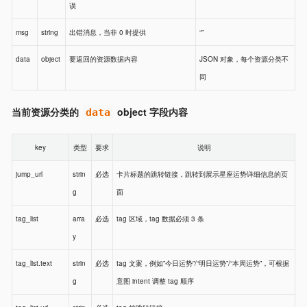
误
msg
string
出错消息，当非 0 时提供
“”
data
object
要返回的资源数据内容
JSON 对象，每个资源分类不
同
当前资源分类的
object 字段内容
data
key
类型
要求
说明
jump_url
strin
必选
卡片标题的跳转链接，跳转到展示星座运势详细信息的页
g
面
tag_list
arra
必选
tag 区域，tag 数据必须 3 条
y
tag_list.text
strin
必选
tag 文案，例如”今日运势”/“明日运势”/“本周运势”，可根据
g
意图 intent 调整 tag 顺序