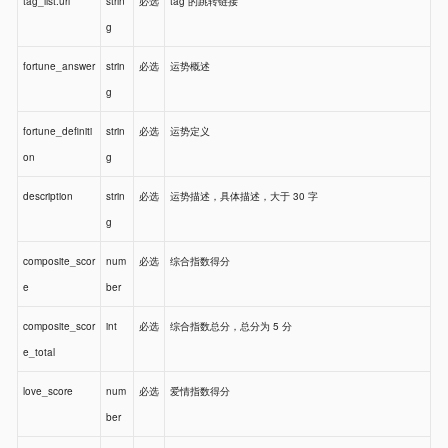
tag_list.url
strin
必选
tag 的跳转链接
g
fortune_answer
strin
必选
运势概述
g
fortune_definiti
strin
必选
运势定义
on
g
description
strin
必选
运势描述，具体描述，大于 30 字
g
composite_scor
num
必选
综合指数得分
e
ber
composite_scor
int
必选
综合指数总分，总分为 5 分
e_total
love_score
num
必选
爱情指数得分
ber