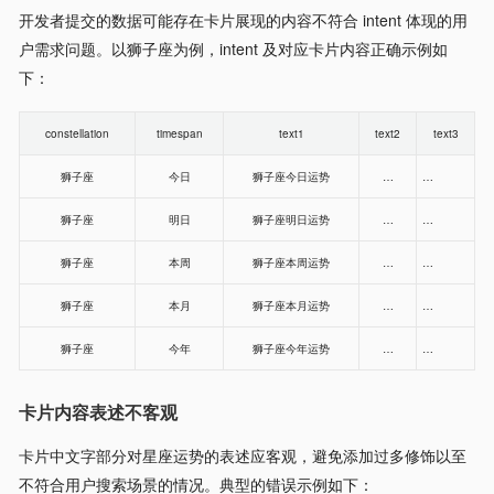
开发者提交的数据可能存在卡片展现的内容不符合 intent 体现的用
户需求问题。以狮子座为例，intent 及对应卡片内容正确示例如
下：
constellation
timespan
text1
text2
text3
狮子座
今日
狮子座今日运势
…
…
狮子座
明日
狮子座明日运势
…
…
狮子座
本周
狮子座本周运势
…
…
狮子座
本月
狮子座本月运势
…
…
狮子座
今年
狮子座今年运势
…
…
卡片内容表述不客观
卡片中文字部分对星座运势的表述应客观，避免添加过多修饰以至
不符合用户搜索场景的情况。典型的错误示例如下：