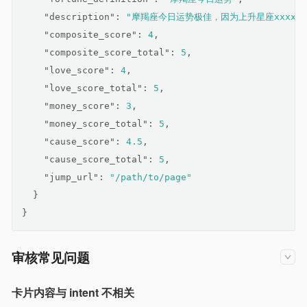
"description"
: 
"摩羯座今日运势极佳，因为上升星座xxxx"
,
"composite_score"
: 
4
,
"composite_score_total"
: 
5
,
"love_score"
: 
4
,
"love_score_total"
: 
5
,
"money_score"
: 
3
,
"money_score_total"
: 
5
,
"cause_score"
: 
4.5
,
"cause_score_total"
: 
5
,
"jump_url"
: 
"/path/to/page"
  }
}
审核常见问题
卡片内容与 intent 不相关